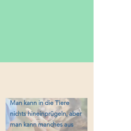
Man kann in die Tiere
nichts hineinprügeln, aber
man kann manches aus