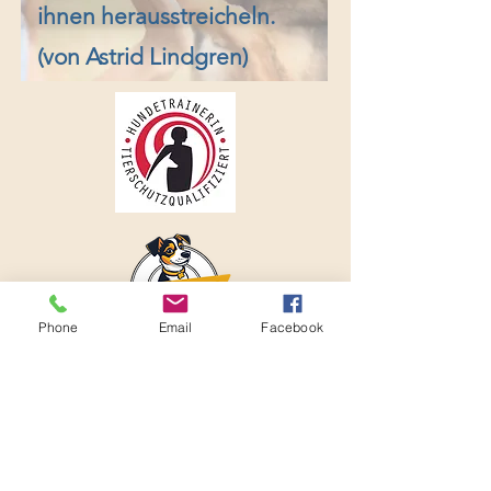
ihnen herausstreicheln.
(von Astrid Lindgren)
Phone
Email
Facebook
Dogggos steht für gewaltfreies